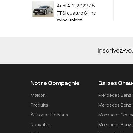
Audi A7L 2022 45
TFSI quattro S-line
Wind Knight
Li Auto L6 2024 Max
Inscrivez-vo
Li Auto L6 2024 Pro
Notre Compagnie
Balises Cha
Mi SU7 2024, version
Maison
Mercedes Benz 
de conduite
Produits
Mercedes Benz 
intelligente longue
À Propos De Nous
Mercedes Class
portée à propulsion
arrière de 700 km
Nouvelles
Mercedes Benz
Mi SU7 2024 830 km