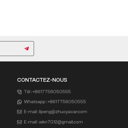
CONTACTEZ-NOUS
Tél :
+8617756050555
Whatsapp :
+8617756050555
E-mail :
lipeng@zhuoyacar.com
E-mail :
wkn7012@gmail.com