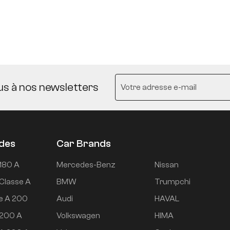
us à nos newsletters
udes
Car Brands
180 A
Mercedes-Benz
Nissan
Classe A
BMW
Trumpchi
e A 200
Audi
HAVAL
 200 A
Volkswagen
HIMA