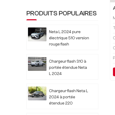
PRODUITS POPULAIRES
Neta L 2024 pure
électrique 510 version
C
rouge flash
C
P
Chargeur flash 310 à
portée étendue Neta
L 2024
Chargeur flash Neta L
2024 à portée
étendue 220