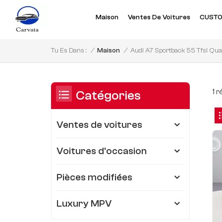
Maison
Ventes De Voitures
CUSTO
Audi A7 Sportback 55 Tfsi Quat
/
Maison
/
Tu Es Dans :
1 
Catégories
Ventes de voitures
Voitures d'occasion
Pièces modifiées
Luxury MPV