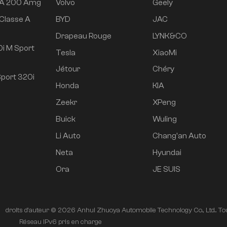
 A 200 Amg
Volvo
Geely
Classe A
BYD
JAC
e
Drapeau Rouge
LYNK&CO
i M Sport
Tesla
XiaoMi
Jétour
Chéry
port 320i
Honda
KIA
Zeekr
XPeng
Buick
Wuling
Li Auto
Chang'an Auto
Neta
Hyundai
Ora
JE SUIS
droits d'auteur © 2026 Anhui Zhuoya Automobile Technology Co., Ltd.. Tou
é
Réseau IPv6 pris en charge