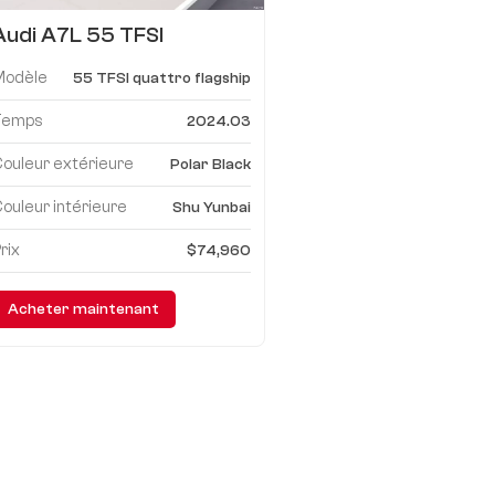
Audi A7L 55 TFSI
quattro, produit phare
Modèle
55 TFSI quattro flagship
Temps
2024.03
ouleur extérieure
Polar Black
ouleur intérieure
Shu Yunbai
rix
$74,960
Acheter maintenant