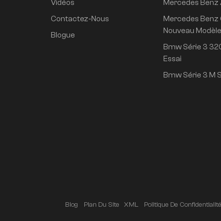
Vidéos
Mercedes Benz
propulsion arrière
super longue durée
Contactez-Nous
Mercedes Benz 
de vie conduite
Nouveau Modèl
Blogue
intelligente haut de
Bmw Série 3 320
gamme version Pro
Essai
Bmw Série 3 M S
Blog
Plan Du Site
XML
Politique De Confidentialit