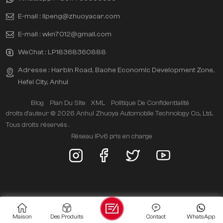
E-mail :
lipeng@zhuoyacar.com
E-mail :
wkn7012@gmail.com
WeChat :
LP18368360888
Adresse : Harbin Road, Baohe Economic Development Zone,
Hefei City, Anhui
Blog
Plan Du Site
XML
Politique De Confidentialité
droits d'auteur © 2026 Anhui Zhuoya Automobile Technology Co., Ltd..
Tous droits réservés .
Réseau IPv6 pris en charge
Maison
Des Produits
Contact
WhatsApp