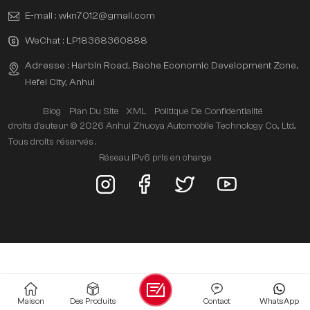
E-mail :
wkn7012@gmail.com
WeChat :
LP18368360888
Adresse : Harbin Road, Baohe Economic Development Zone,
Hefei City, Anhui
Blog
Plan Du Site
XML
Politique De Confidentialité
droits d'auteur © 2026 Anhui Zhuoya Automobile Technology Co., Ltd..
Tous droits réservés .
Réseau IPv6 pris en charge
Maison
Des Produits
Contact
WhatsApp