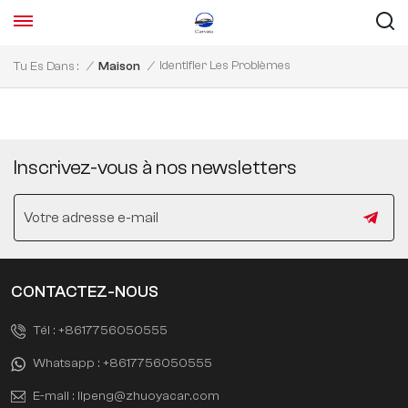
Identifier Les Problèmes
Tu Es Dans :
/
Maison
/
Inscrivez-vous à nos newsletters
CONTACTEZ-NOUS
Tél :
+8617756050555
Whatsapp :
+8617756050555
E-mail :
lipeng@zhuoyacar.com