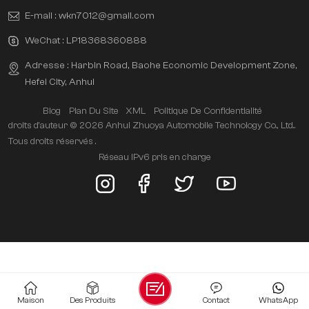
E-mail :
wkn7012@gmail.com
WeChat :
LP18368360888
Adresse : Harbin Road, Baohe Economic Development Zone,
Hefei City, Anhui
Blog
Plan Du Site
XML
Politique De Confidentialité
droits d'auteur © 2026 Anhui Zhuoya Automobile Technology Co., Ltd..
Tous droits réservés .
Réseau IPv6 pris en charge
Maison
Des Produits
Contact
WhatsApp