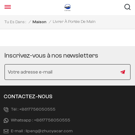
Livrer À Portée De Main
Tu Es Dans :
/
Maison
/
Inscrivez-vous à nos newsletters
CONTACTEZ-NOUS
Tél :
+8617756050555
Whatsapp :
+8617756050555
E-mail :
lipeng@zhuoyacar.com